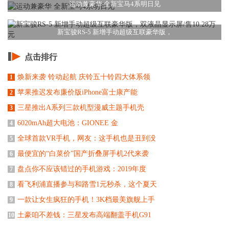
运动兼豪华 全新宝马4系明日见
新宝骏RS-5 新增手动超级互联豪华版，
点击排行
焕新来袭 铃动起航 庆铃五十铃四大体系领
1
苹果推迟发布廉价版iPhone富士康产能
2
三星推出A系列三款机型漫威主题手机壳
3
6020mAh超大电池：GIONEE 金
4
全球首款VR手机，网友：这手机也是丑到没
5
最便宜的“白菜价”国产折叠屏手机2代来袭
6
盘点你不应该错过的手机游戏：2019年度
7
看飞利浦直播参与和路雪1元秒杀，这个夏天
8
一款让女生疯狂的手机！3K档最美旗舰上手
9
土豪咱不差钱：三星发布高端翻盖手机G91
10