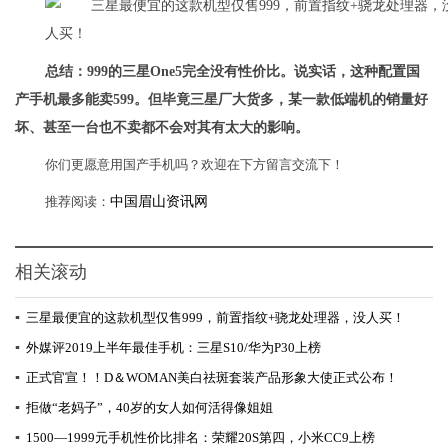
总结：999的三星One5完全没有性价比。说实话，这种配置国
产手机最多能卖599。但毕竟三星厂大货多，某一款低端机的销量好
坏、甚至一台也不卖都不会对其有太大的影响。
你们更愿意用国产手机吗？欢迎在下方留言交流下！
推荐阅读：
中国眉山资讯网
相关滚动
▪
三星最便宜的这款机型仅售999，前置指纹+骁龙处理器，没人买！
▪
外媒评2019上半年最佳手机：三星S10/华为P30上榜
▪
正式官宣！！D＆WOMAN美白祛斑套装产品形象大使正式公布！
▪
拒做“老妈子”，40岁的女人如何活得像姐姐
▪
1500—1999元手机性价比排名：荣耀20S第四，小米CC9上榜