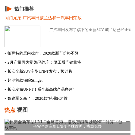
热门推荐
同门兄弟 广汽丰田威兰达和一汽丰田荣放
广汽丰田发布了旗下的全新SUV-威兰达已经正式上市
▪
帕萨特的反向操作，2020款新车价格不降
▪
2月产量再为零 海马汽车：复工后产销量将
▪
长安全新SUV车型UNI-T发布，预计售
▪
起亚首款轿跑Stinger
▪
长安发布UNI-T！系全新高端产品序列“
▪
​魏建军又赢了，2020款“哈弗H6”首
热点
视图
长安全新车型UNI-T全球首秀，搭载智能