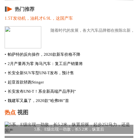
热门推荐
1.5T发动机，油耗才6.9L，这国产车
随着时代的发展，各大汽车品牌都在推陈出新，再加
▪
帕萨特的反向操作，2020款新车价格不降
▪
2月产量再为零 海马汽车：复工后产销量将
▪
长安全新SUV车型UNI-T发布，预计售
▪
起亚首款轿跑Stinger
▪
长安发布UNI-T！系全新高端产品序列“
▪
​魏建军又赢了，2020款“哈弗H6”首
热点
视图
5系、E级出现一劲敌，长5.2米，纵置后