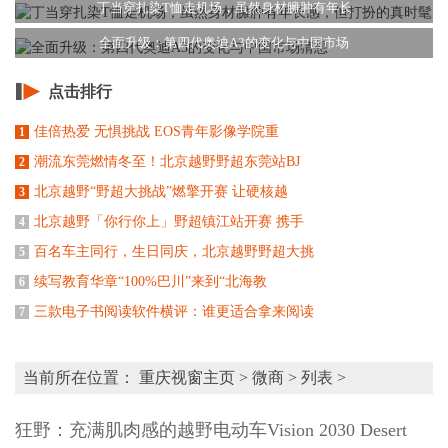
丁当穿扎染T恤走机场，虽然身材臃肿有年长
全面升级：第四代奥迪A3的变化与中国市场
点击排行
佳倍热爱 无惧挑战 EOS青年影像学院重
1
潮流东莞燃情冬至！北京越野野超东莞站BJ
2
北京越野“野超大挑战”燃擎开赛 让硬核越
3
北京越野「你行你上」野超镇江站开赛 携手
4
百名车主同行，生日同庆，北京越野野超大挑
5
续写教育华章“100%巴川”来到“北海教
6
三款电子书阅读软件横评：谁更适合拿来阅读
7
当前所在位置：
重庆视窗主页
>
微商
> 列表 >
狂野：充满肌肉感的越野电动车Vision 2030 Desert