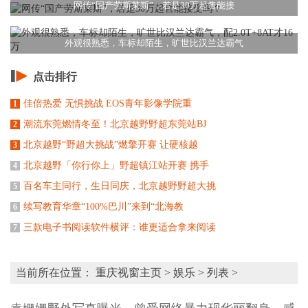
网传“国产劳斯莱斯”，若是30万起售能接
外观很熟悉，车标却陌生，旷世比汉兰达霸气
点击排行
佳倍热爱 无惧挑战 EOS青年影像学院重
1
潮流东莞燃情冬至！北京越野野超东莞站BJ
2
北京越野“野超大挑战”燃擎开赛 让硬核越
3
北京越野「你行你上」野超镇江站开赛 携手
4
百名车主同行，生日同庆，北京越野野超大挑
5
续写教育华章“100%巴川”来到“北海教
6
三款电子书阅读软件横评：谁更适合拿来阅读
7
当前所在位置：
重庆视窗主页
>
娱乐
> 列表 >