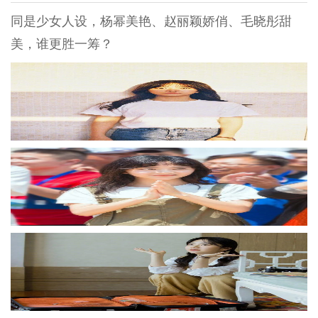
同是少女人设，杨幂美艳、赵丽颖娇俏、毛晓彤甜
美，谁更胜一筹？