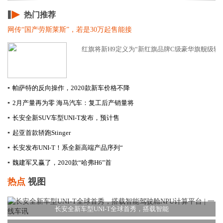
热门推荐
网传“国产劳斯莱斯”，若是30万起售能接
红旗将新H9定义为“新红旗品牌C级豪华旗舰级轿车
▪
帕萨特的反向操作，2020款新车价格不降
▪
2月产量再为零 海马汽车：复工后产销量将
▪
长安全新SUV车型UNI-T发布，预计售
▪
起亚首款轿跑Stinger
▪
长安发布UNI-T！系全新高端产品序列“
▪
​魏建军又赢了，2020款“哈弗H6”首
热点
视图
长安全新车型UNI-T全球首秀，搭载智能