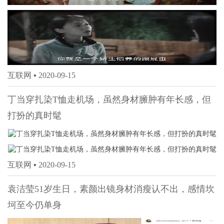
互联网 ▪
2020-09-15
丁当穿扎染T恤走机场，虽然身材臃肿有年长感，但
打扮的真时髦
互联网 ▪
2020-09-15
袁洁莹51岁生日，素颜出镜身材消瘦认不出，感情坎
坷至今仍单身