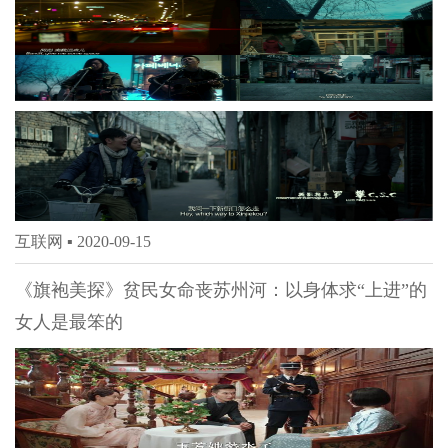
互联网 ▪
2020-09-15
《旗袍美探》贫民女命丧苏州河：以身体求“上进”的
女人是最笨的