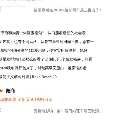
市之前，我们一起来看看实车吧。新...
捷尼赛斯在2019年洛杉矶车展上推出了2020款捷尼赛斯G9
“甲煎和为膏”“朱唇素指匀”，从口脂看唐朝的社会发
文艺复古也有不同风格，从都市摩登到田园古典，总有一
"超模"何穗分享的4款爱用物，便宜实用值得买，她好
明星发型为什么那么好看？记住以下3个编发秘诀，好看
2020秋冬流行色来了，时髦高级又显白，谁穿谁好看
极简主义解构时装 | Rokh Resort 20
微商
动兼豪华 全新宝马4系明日见
英型版搭载了2.0T汽油发动机...
受疫情影响，第90届日内瓦车展已取消，不过这样也阻挡不