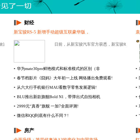
财经
新宝骏RS-5 新增手动超级互联豪华版，
袁
旅游目的地品牌形象，5月28日上午，八宿县在...
日前，从新宝骏汽车官方获悉，新宝骏RS-5 新增
▪
华为mate30pro鲜艳模式和标准模式的区别（非
▪
▪
春节档影片《囧妈》大年初一上线 网络播出免费观看!
▪
▪
从六大行手机银行MAU看数字零售发展逻辑!
▪
▪
BLU推出新款旗舰Bold N1，带弹出式自拍相机
▪
▪
2999元“真香”旗舰 一加7全面评测!
▪
▪
微信和QQ到底有什么不同？!
▪
房产
全面升级：第四代奥迪A3的变化与中国市场
红