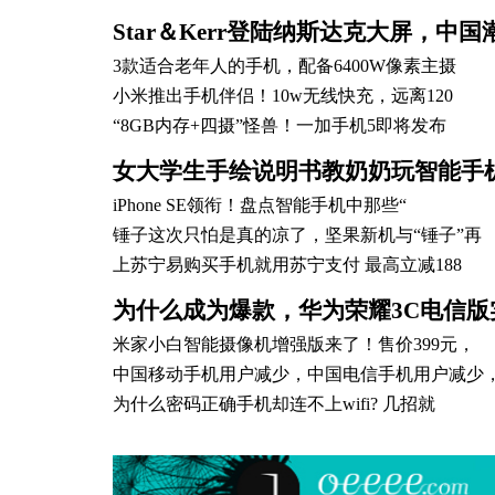
Star＆Kerr登陆纳斯达克大屏，中国
3款适合老年人的手机，配备6400W像素主摄
小米推出手机伴侣！10w无线快充，远离120
“8GB内存+四摄”怪兽！一加手机5即将发布
女大学生手绘说明书教奶奶玩智能手机
iPhone SE领衔！盘点智能手机中那些“
锤子这次只怕是真的凉了，坚果新机与“锤子”再
上苏宁易购买手机就用苏宁支付 最高立减188
为什么成为爆款，华为荣耀3C电信版
米家小白智能摄像机增强版来了！售价399元，
中国移动手机用户减少，中国电信手机用户减少
为什么密码正确手机却连不上wifi? 几招就