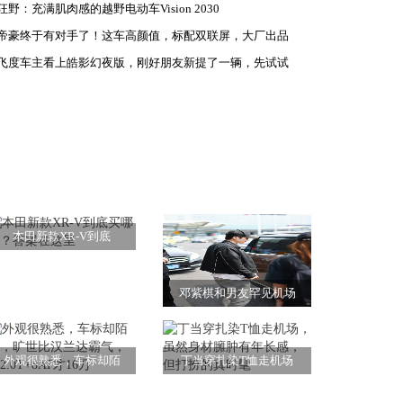
狂野：充满肌肉感的越野电动车Vision 2030
帝豪终于有对手了！这车高颜值，标配双联屏，大厂出品
飞度车主看上皓影幻夜版，刚好朋友新提了一辆，先试试
本田新款XR-V到底
邓紫棋和男友罕见机场
外观很熟悉，车标却陌
丁当穿扎染T恤走机场