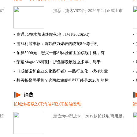
车市场上的品牌遍地开花，不知道怎么样的汽车才...
据悉，捷达VS7将于2020年2月正式上市，在上
▪
高通5G技术加速终端落地，IMT-2020(5G)
▪
▪
游戏利器推荐：两款战力爆表的骁龙8至尊手机
▪
▪
预算5000元，想买一部AI体验前卫的旗舰手机，有
▪
▪
荣耀Magic V6评测：折叠屏发展这么多年，终于
▪
▪
《成都诺和企业文化践行者》—践行文化，榜样力量
▪
▪
想买折叠屏手机？这两款旗舰机型可能是2026年的标
▪
消费
长城炮搭载2.0T汽油和2.0T柴油发动
运
们的民族自豪感，那么，必将是一汽直接运营的高端...
定位为中型皮卡，2019款长城炮 商用版自动两驱精