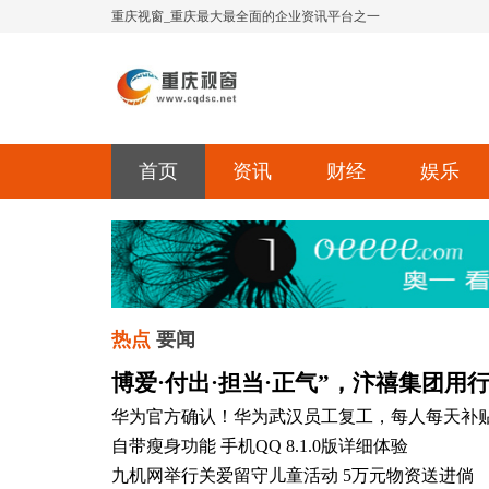
重庆视窗_重庆最大最全面的企业资讯平台之一
首页
资讯
财经
娱乐
热点
要闻
博爱·付出·担当·正气”，汴禧集团用
华为官方确认！华为武汉员工复工，每人每天补
自带瘦身功能 手机QQ 8.1.0版详细体验
九机网举行关爱留守儿童活动 5万元物资送进倘