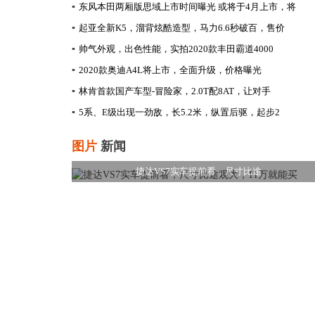
▪
东风本田两厢版思域上市时间曝光 或将于4月上市，将
▪
起亚全新K5，溜背炫酷造型，马力6.6秒破百，售价
▪
帅气外观，出色性能，实拍2020款丰田霸道4000
▪
2020款奥迪A4L将上市，全面升级，价格曝光
▪
林肯首款国产车型-冒险家，2.0T配8AT，让对手
▪
5系、E级出现一劲敌，长5.2米，纵置后驱，起步2
图片
新闻
捷达VS7实车提前看，尺寸比途