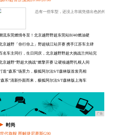
 Sport 的钢炮...
总有一些车型，还没上市就凭借出色的外观或者强劲的产品力
潮流东莞燃情冬至！北京越野野超东莞站BJ40燃油硬
北京越野「你行你上」野超镇江站开赛 携手江苏车主肆
百名车主同行，生日同庆，北京越野野超大挑战兰州站完
北京越野“野超大挑战”燃擎开赛 让硬核越野扎根人间
打造“森系”场景力，极狐阿尔法S/T森林版首发亮相
“森系”清新扑面而来，极狐阿尔法S/T森林版上海车
广告
时尚
世代旗舰 图解捷尼赛斯G90