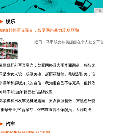
广告
娱乐
姗姗野外写真曝光，曾受网络暴力现华丽翻
手动超级互联豪华版，官方售价：1...
近日，马甲线女神袁姗姗在个人社交平台上晒出了一组野外
袁姗姗野外写真曝光，曾受网络暴力现华丽翻身，感情之
同是少女人设，杨幂美艳、赵丽颖娇俏、毛晓彤甜美，谁
李雪琴和赵晓卉式的自信：我知道自己不够完美，但我依
你所不知道的“德云社”品牌效应
邓紫棋和男友罕见机场露面，男友侧脸精致，穿黑色外套
“祖母专业户”曹翠芬，张艺谋直言不像演员，大器晚成
汽车
旗H9起售价预测26.88/28.88