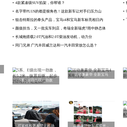
▪
4款紧凑级SUV掐架，你帮谁？
▪
▪
名字带PLUS的都是狠角色！这款新车让对手们压力山
▪
▪
狙击特斯拉的拳头产品，宝马i4和宝马新车标亮相日内
▪
▪
颜值担当，又一批实车到店，奇瑞全新瑞虎7雨中静态体
▪
长城炮搭载2.0T汽油和2.0T柴油发动机，动力分
▪
同门兄弟 广汽丰田威兰达和一汽丰田荣放怎么选？
运动兼豪华 全新宝马
5系、E级出现一劲敌
邓紫棋和男友罕见机场
袁姗姗野外写真曝光，