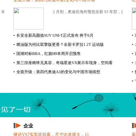
研发缺经费了继续造车的马自达，一直受到不少车迷...
2 月初，奥迪在海外预览全新 S3 车型，这台全新 Audi
▪
长安全新高颜值SUV UNI-T正式发布 将于6月
▪
▪
燃油版为何比双擎版更香？全新卡罗拉1.2T 运动版
▪
▪
国潮对标BBA，红旗H9本周开启预售
▪
▪
第三排座椅终见真容，奇瑞星途VX展示车现身，空间看
▪
▪
全面升级：第四代奥迪A3的变化与中国市场猜想
▪
▪
企业
捷达VS7实车提前看，尺寸比途观大，11
新