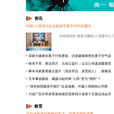
资讯
中国·八宿冰川文化旅游节将于8月8日盛大
为持续深化“绝美川藏线•八宿是中心”
▪
深耕大健康负离子疗愈赛道，沃壹健康商用负离子空气设
▪
味传千里，善达四方：元祖公益行，以点心传递温暖善意
▪
啄木鸟家庭维修主题片《清凉背后，滚烫的人》，致敬高
▪
叉车事故频发，威盛AI如何将“人防”变为“智防”？
▪
“绿色智慧建造中国行”走进成都，中建八局西南公司两
▪
川渝广安共享体育基地项目迎来四川省第十五届运动会开
教育
马自达也开始造电动车了，或将于明年开售