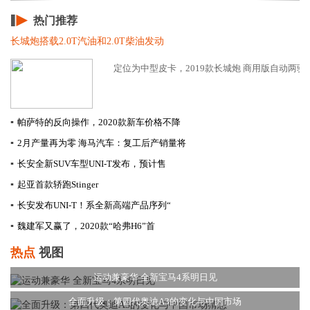
热门推荐
长城炮搭载2.0T汽油和2.0T柴油发动
定位为中型皮卡，2019款长城炮 商用版自动两驱精英
▪
帕萨特的反向操作，2020款新车价格不降
▪
2月产量再为零 海马汽车：复工后产销量将
▪
长安全新SUV车型UNI-T发布，预计售
▪
起亚首款轿跑Stinger
▪
长安发布UNI-T！系全新高端产品序列“
▪
​魏建军又赢了，2020款“哈弗H6”首
热点
视图
运动兼豪华 全新宝马4系明日见
全面升级：第四代奥迪A3的变化与中国市场