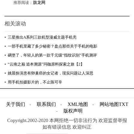
推荐阅读：
旗龙网
相关滚动
▪
三星推出A系列三款机型漫威主题手机壳
▪
一部手机里藏了多少秘密？盘点那些关于手机的电影
▪
碉堡了，年轻人的第一款千元级“指纹识别”手机测评
▪
“云南之巅 追本溯源”玛咖原料探索之旅【2】
▪
姚晨扮演患有卵巢癌的女记者，现实问题让人深思
▪
用手机拍摄影片的，不止陈可辛
关于我们
联系我们
XML地图
网站地图
TXT
-
-
-
版权声明
-
Copyright.2002-2020 本网拒绝一切非法行为 欢迎监督举报
如有错误信息 欢迎纠正