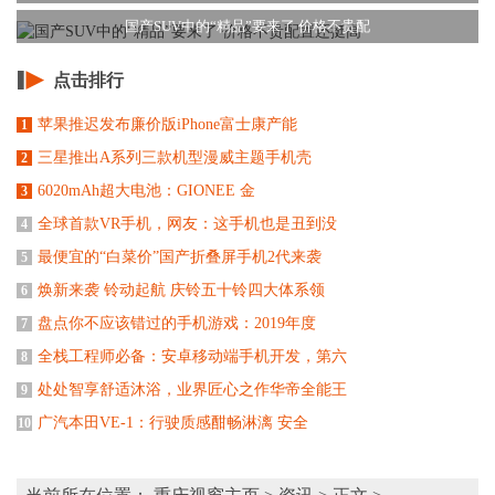
国产SUV中的“精品”要来了 价格不贵配
点击排行
苹果推迟发布廉价版iPhone富士康产能
1
三星推出A系列三款机型漫威主题手机壳
2
6020mAh超大电池：GIONEE 金
3
全球首款VR手机，网友：这手机也是丑到没
4
最便宜的“白菜价”国产折叠屏手机2代来袭
5
焕新来袭 铃动起航 庆铃五十铃四大体系领
6
盘点你不应该错过的手机游戏：2019年度
7
全栈工程师必备：安卓移动端手机开发，第六
8
处处智享舒适沐浴，业界匠心之作华帝全能王
9
广汽本田VE-1：行驶质感酣畅淋漓 安全
10