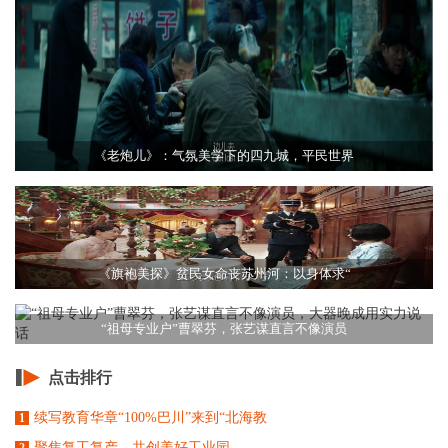
《老炮儿》：气氛美学下的四九城，平民世界
《旗袍美探》贫民女命丧苏州河：以身体求“
“祖母专业户”曹翠芬，张艺谋直言不像演员
点击排行
续写教育华章“100%巴川”来到“北海教
1
聚焦复工复产，共创美好工业园
2