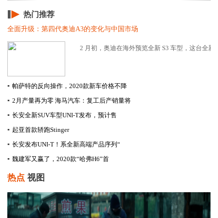
热门推荐
全面升级：第四代奥迪A3的变化与中国市场
2 月初，奥迪在海外预览全新 S3 车型，这台全新 Audi 
▪
帕萨特的反向操作，2020款新车价格不降
▪
2月产量再为零 海马汽车：复工后产销量将
▪
长安全新SUV车型UNI-T发布，预计售
▪
起亚首款轿跑Stinger
▪
长安发布UNI-T！系全新高端产品序列“
▪
​魏建军又赢了，2020款“哈弗H6”首
热点
视图