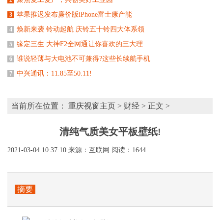
苹果推迟发布廉价版iPhone富士康产能
3
焕新来袭 铃动起航 庆铃五十铃四大体系领
4
缘定三生 大神F2全网通让你喜欢的三大理
5
谁说轻薄与大电池不可兼得?这些长续航手机
6
中兴通讯：11.85至50.11!
7
当前所在位置：
重庆视窗主页
>
财经
> 正文 >
清纯气质美女平板壁纸!
2021-03-04 10:37:10
来源：互联网
阅读：1644
摘要