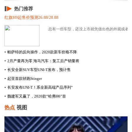
热门推荐
红旗H9起售价预测26.88/28.88
总有一些车型，还没上市就凭借出色的外观或者强劲
▪
帕萨特的反向操作，2020款新车价格不降
▪
2月产量再为零 海马汽车：复工后产销量将
▪
长安全新SUV车型UNI-T发布，预计售
▪
起亚首款轿跑Stinger
▪
长安发布UNI-T！系全新高端产品序列“
▪
​魏建军又赢了，2020款“哈弗H6”首
热点
视图