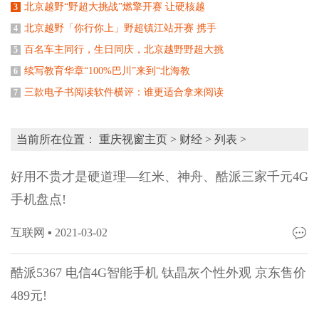
北京越野“野超大挑战”燃擎开赛 让硬核越
3
北京越野「你行你上」野超镇江站开赛 携手
4
百名车主同行，生日同庆，北京越野野超大挑
5
续写教育华章“100%巴川”来到“北海教
6
三款电子书阅读软件横评：谁更适合拿来阅读
7
当前所在位置：
重庆视窗主页
>
财经
> 列表 >
好用不贵才是硬道理—红米、神舟、酷派三家千元4G
手机盘点!
互联网 ▪
2021-03-02
酷派5367 电信4G智能手机 钛晶灰个性外观 京东售价
489元!