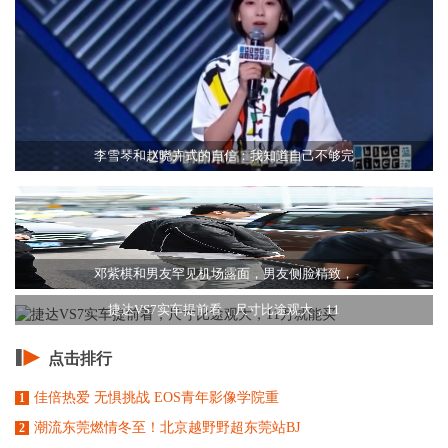
李雪琴和赵晓卉式的自信：我知道自己不够完
邓紫棋和男友罕见机场露面，男友侧脸精致，
捷达VS7实车提前看，尺寸比途观大，11
点击排行
佳倍热爱 无惧挑战 EOS青年影像学院重
1
潮流东莞燃情冬至！北京越野野超东莞站BJ
2