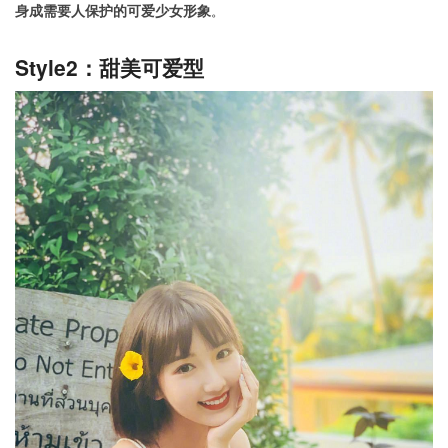
。
身成需要人保护的可爱少女形象
Style2：甜美可爱型