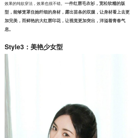
效果的纯欲穿法，效果也很不错。
一件红唇毛衣衫，宽松软糯的版
型，能够笼罩住她纤细的身材，露出苗条的双腿，让身材看上去更
加完美，而鲜艳的大红唇印花，让视觉更加突出，洋溢着青春气
息。
Style3：美艳少女型