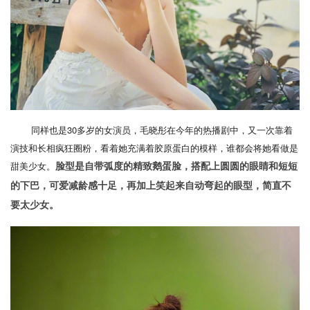
同样也是30多岁的女演员，毛晓彤在今年的热播剧中，又一次靠着
演技和长相疯狂圈粉，看着她充满着胶原蛋白的模样，谁都会将她看做是
甜美少女。
脸型是自带弧度的精致鹅蛋脸，搭配上圆圆的眼睛和短短
的下巴，可爱减龄感十足，再加上笑起来自动弯起的眼型，简直不
要太少女。