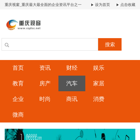
重庆视窗_重庆最大最全面的企业资讯平台之一
设为首页
点击收藏
搜索
首页
资讯
财经
娱乐
教育
房产
汽车
家居
企业
时尚
商讯
消费
微商