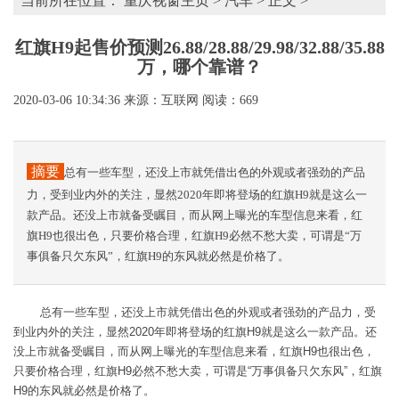
当前所在位置：
重庆视窗主页
>
汽车
> 正文 >
红旗H9起售价预测26.88/28.88/29.98/32.88/35.88
万，哪个靠谱？
2020-03-06 10:34:36
来源：互联网
阅读：669
摘要
总有一些车型，还没上市就凭借出色的外观或者强劲的产品
力，受到业内外的关注，显然2020年即将登场的红旗H9就是这么一
款产品。还没上市就备受瞩目，而从网上曝光的车型信息来看，红
旗H9也很出色，只要价格合理，红旗H9必然不愁大卖，可谓是“万
事俱备只欠东风”，红旗H9的东风就必然是价格了。
总有一些车型，还没上市就凭借出色的外观或者强劲的产品力，受
到业内外的关注，显然2020年即将登场的红旗H9就是这么一款产品。还
没上市就备受瞩目，而从网上曝光的车型信息来看，红旗H9也很出色，
只要价格合理，红旗H9必然不愁大卖，可谓是“万事俱备只欠东风”，红旗
H9的东风就必然是价格了。