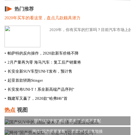
热门推荐
2020年买车的看这里，盘点几款颇具潜力
2020年，你有买车的打算吗？目前汽车市场上的品
▪
帕萨特的反向操作，2020款新车价格不降
▪
2月产量再为零 海马汽车：复工后产销量将
▪
长安全新SUV车型UNI-T发布，预计售
▪
起亚首款轿跑Stinger
▪
长安发布UNI-T！系全新高端产品序列“
▪
​魏建军又赢了，2020款“哈弗H6”首
热点
视图
国产SUV中的“精品”要来了 价格不贵配
网传“国产劳斯莱斯”，若是30万起售能接