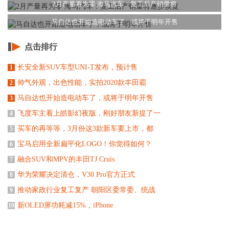
2月产量再为零 海马汽车：复工后产销量将
马自达也开始造电动车了，或将于明年开售
点击排行
长安全新SUV车型UNI-T发布，预计售
1
帅气外观，出色性能，实拍2020款丰田霸
2
马自达也开始造电动车了，或将于明年开售
3
飞度车主看上皓影幻夜版，刚好朋友新提了一
4
买车的再等等，3月份这3款新车要上市，都
5
宝马启用全新扁平化LOGO！你觉得如何？
6
融合SUV和MPV的丰田TJ Cruis
7
华为荣耀决定清仓，V30 Pro官方正式
8
推动家政行业复工复产 朝阳区委常委、统战
9
新OLED屏功耗减15%，iPhone
10