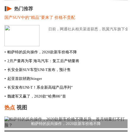
热门推荐
国产SUV中的“精品”要来了 价格不贵配
日前，网通社从相关渠道获悉，凯翼汽车旗下全新紧凑
▪
帕萨特的反向操作，2020款新车价格不降
▪
2月产量再为零 海马汽车：复工后产销量将
▪
长安全新SUV车型UNI-T发布，预计售
▪
起亚首款轿跑Stinger
▪
长安发布UNI-T！系全新高端产品序列“
▪
​魏建军又赢了，2020款“哈弗H6”首
热点
视图
帕萨特的反向操作，2020款新车价格不降