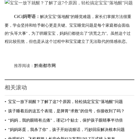
解决宝宝“落地醒”的睡觉难题，家长们掌握方法很重
CiCi妈寄语：
要，学会坚持和给予耐心更是关键。宝宝睡觉问题是每个家庭都会面临
的“头等大事”，为了哄睡宝宝，妈妈们都使出了“洪荒之力”。虽然这个过
程比较煎熬，但也是从这个过程中和宝宝建立了无法取代的情感依恋。
推荐阅读：
黔南都市网
相关滚动
▪
宝宝一放下就醒？了解了这7个原因，轻松搞定宝宝“落地醒”问题
▪
孩子睡着后的这五个表现，是脾胃“求救”的信号，你接收到了吗？
▪
“妈妈，我的眼睛有点痛”，谨记3个贴士，保护孩子眼睛事半功倍
▪
“妈妈坏蛋，我杀了你”，孩子开始说狠话，巧妙回应解决根本问题
▪
外观科幻，飞机档把！长安全新SUV车型UNI-T正式线上发布