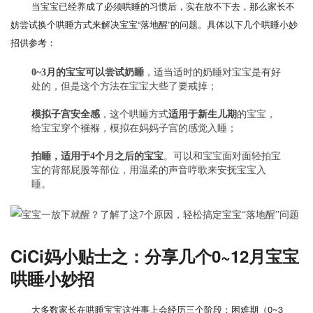
当宝宝已经养成了必须哄睡的习惯后，实在放不下去，那么家长不
妨尝试换个哄睡方式来解决宝宝“落地醒”的问题。具体以下几个哄睡小妙
招供参考：
0~3月的宝宝可以尝试奶睡
，适当适时的奶睡对宝宝是有好
处的，但是这个方法在宝宝大些了要戒掉；
模拟子宫安全感
，这个哄睡方式
适用于新生儿期
的宝宝，
给宝宝穿个襁褓，模拟在妈妈子宫的感觉入睡；
拍睡，适用于4个月之后的宝宝
。可以和宝宝面对面轻拍宝
宝的背部屁股等部位，用温柔的声音哼歌来安抚宝宝入
睡。
CiCi妈小贴士之：分享几个0~12月宝宝
哄睡小妙招
大多数家长在哄睡宝宝这件事上会经历三个阶段：困难期（0~3