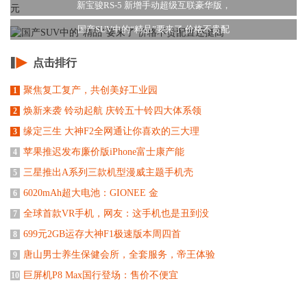
新宝骏RS-5 新增手动超级互联豪华版，
国产SUV中的“精品”要来了 价格不贵配
点击排行
聚焦复工复产，共创美好工业园
1
焕新来袭 铃动起航 庆铃五十铃四大体系领
2
缘定三生 大神F2全网通让你喜欢的三大理
3
苹果推迟发布廉价版iPhone富士康产能
4
三星推出A系列三款机型漫威主题手机壳
5
6020mAh超大电池：GIONEE 金
6
全球首款VR手机，网友：这手机也是丑到没
7
699元2GB运存大神F1极速版本周四首
8
唐山男士养生保健会所，全套服务，帝王体验
9
巨屏机P8 Max国行登场：售价不便宜
10