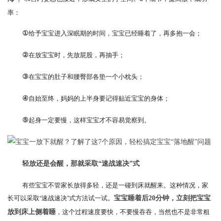
率：
给予宝宝进入深眠期的时间，宝宝已经睡着了，再多抱一会；
①
在放宝宝时，先放屁股，再抽手；
②
在宝宝的肚子和腰臀部各垫一个小枕头；
③
自始至终，妈妈的上半身要记得贴近宝宝的身体；
④
起身一定要慢，这样宝宝才不容易觉察到。
⑤
轻放还是会醒，那就采取“速战速决”式
有些宝宝不管家长放得多轻，还是一碰到床就醒来。这种情况，家
长可以采取“速战速决”式方法试一试。
宝宝睡着后20分钟，立刻把宝宝
，这个过程速度要快，不要慢吞吞，当然也不是非常粗
放到床上侧着睡