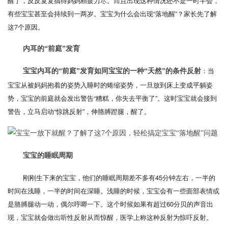
醒了，反反复复搞得妈妈精疲力尽。而且出现这种情况还不是一时半会，
有些宝宝甚至会持续到一两岁。宝宝为什么会出现“落地醒”？家长先了解
这7个原因。
内耳的“前庭”发育
：当
宝宝内耳的“前庭”发育如同宝宝的一种“天然”的条件反射
宝宝从被妈妈抱着的姿势入睡时的蜷缩姿势，一旦放到床上变成平躺姿
势，宝宝的前庭就会发出警告“糟糕，你失去平衡了”。这时宝宝就会接到
警告，立马启动“惊跳反射”，伸胳膊蹬腿，醒了。
宝宝的睡眠周期
刚刚生下来的宝宝，他们的睡眠周期差不多有45分钟左右，一半的
时间在浅睡，一半的时间在深睡。浅睡的时候，宝宝会有一些面部表情或
是胳膊腿动一动，偶尔哼唧一下。这个时候如果有超过60分贝的声音出
现，宝宝就会做出听性反射从而惊醒，医学上称这种反射为惊吓反射。