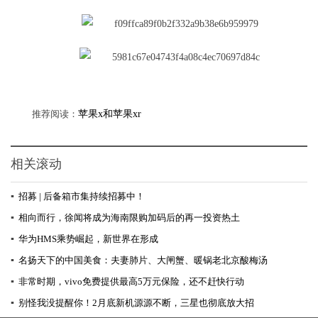
推荐阅读：
苹果x和苹果xr
相关滚动
▪
​招募 | 后备箱市集持续招募中！
▪
相向而行，徐闻将成为海南限购加码后的再一投资热土
▪
华为HMS乘势崛起，新世界在形成
▪
名扬天下的中国美食：夫妻肺片、大闸蟹、暖锅老北京酸梅汤
▪
非常时期，vivo免费提供最高5万元保险，还不赶快行动
▪
别怪我没提醒你！2月底新机源源不断，三星也彻底放大招