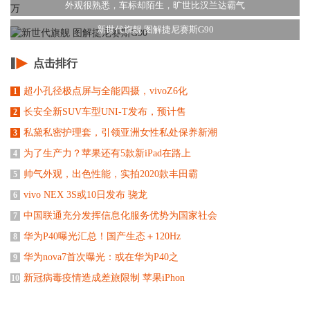
外观很熟悉，车标却陌生，旷世比汉兰达霸气
新世代旗舰 图解捷尼赛斯G90
点击排行
超小孔径极点屏与全能四摄，vivoZ6化
1
长安全新SUV车型UNI-T发布，预计售
2
私黛私密护理套，引领亚洲女性私处保养新潮
3
为了生产力？苹果还有5款新iPad在路上
4
帅气外观，出色性能，实拍2020款丰田霸
5
vivo NEX 3S或10日发布 骁龙
6
中国联通充分发挥信息化服务优势为国家社会
7
华为P40曝光汇总！国产生态＋120Hz
8
华为nova7首次曝光：或在华为P40之
9
新冠病毒疫情造成差旅限制 苹果iPhon
10