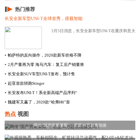
热门推荐
长安全新车型UNI-T全球首秀，搭载智能
3月5日消息，长安全新车型UNI-T在重庆和意大利
▪
帕萨特的反向操作，2020款新车价格不降
▪
2月产量再为零 海马汽车：复工后产销量将
▪
长安全新SUV车型UNI-T发布，预计售
▪
起亚首款轿跑Stinger
▪
长安发布UNI-T！系全新高端产品序列“
▪
​魏建军又赢了，2020款“哈弗H6”首
热点
视图
网传“国产劳斯莱斯”，若是30万起售能接