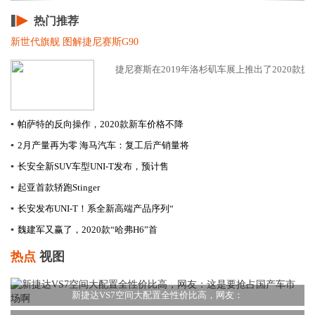
热门推荐
新世代旗舰 图解捷尼赛斯G90
捷尼赛斯在2019年洛杉矶车展上推出了2020款捷尼
▪
帕萨特的反向操作，2020款新车价格不降
▪
2月产量再为零 海马汽车：复工后产销量将
▪
长安全新SUV车型UNI-T发布，预计售
▪
起亚首款轿跑Stinger
▪
长安发布UNI-T！系全新高端产品序列“
▪
​魏建军又赢了，2020款“哈弗H6”首
热点
视图
新捷达VS7空间大配置全性价比高，网友：