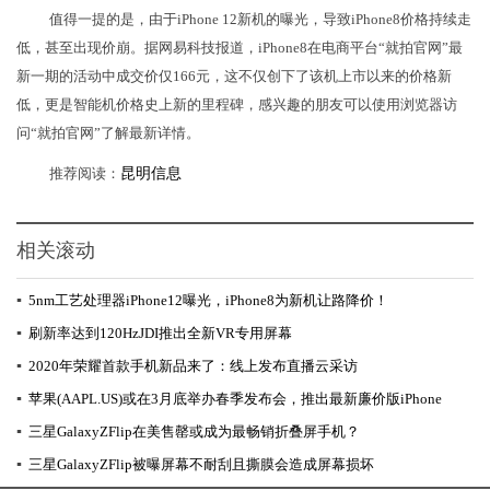
值得一提的是，由于iPhone 12新机的曝光，导致iPhone8价格持续走
低，甚至出现价崩。据网易科技报道，iPhone8在电商平台“就拍官网”最
新一期的活动中成交价仅166元，这不仅创下了该机上市以来的价格新
低，更是智能机价格史上新的里程碑，感兴趣的朋友可以使用浏览器访
问“就拍官网”了解最新详情。
推荐阅读：
昆明信息
相关滚动
▪
5nm工艺处理器iPhone12曝光，iPhone8为新机让路降价！
▪
刷新率达到120HzJDI推出全新VR专用屏幕
▪
2020年荣耀首款手机新品来了：线上发布直播云采访
▪
苹果(AAPL.US)或在3月底举办春季发布会，推出最新廉价版iPhone
▪
三星GalaxyZFlip在美售罄或成为最畅销折叠屏手机？
▪
三星GalaxyZFlip被曝屏幕不耐刮且撕膜会造成屏幕损坏