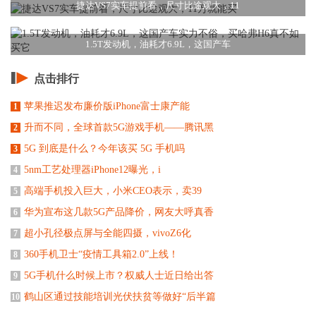
捷达VS7实车提前看，尺寸比途观大，11
1.5T发动机，油耗才6.9L，这国产车
点击排行
苹果推迟发布廉价版iPhone富士康产能
1
升而不同，全球首款5G游戏手机——腾讯黑
2
5G 到底是什么？今年该买 5G 手机吗
3
5nm工艺处理器iPhone12曝光，i
4
高端手机投入巨大，小米CEO表示，卖39
5
华为宣布这几款5G产品降价，网友大呼真香
6
超小孔径极点屏与全能四摄，vivoZ6化
7
360手机卫士“疫情工具箱2.0”上线！
8
5G手机什么时候上市？权威人士近日给出答
9
鹤山区通过技能培训光伏扶贫等做好“后半篇
10