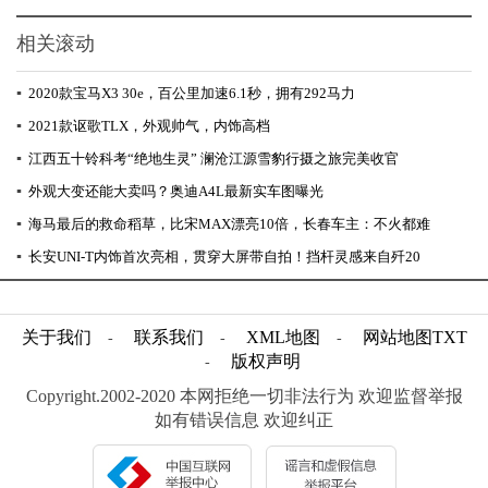
相关滚动
▪
2020款宝马X3 30e，百公里加速6.1秒，拥有292马力
▪
2021款讴歌TLX，外观帅气，内饰高档
▪
江西五十铃科考“绝地生灵” 澜沧江源雪豹行摄之旅完美收官
▪
外观大变还能大卖吗？奥迪A4L最新实车图曝光
▪
海马最后的救命稻草，比宋MAX漂亮10倍，长春车主：不火都难
▪
长安UNI-T内饰首次亮相，贯穿大屏带自拍！挡杆灵感来自歼20
关于我们
联系我们
XML地图
网站地图
TXT
-
-
-
版权声明
-
Copyright.2002-2020 本网拒绝一切非法行为 欢迎监督举报
如有错误信息 欢迎纠正