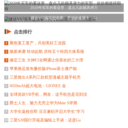
2020年买车的看这里，盘点几款颇具潜力
捷达VS7实车提前看，尺寸比途观大，11
点击排行
聚焦复工复产，共创美好工业园
1
焕新来袭 铃动起航 庆铃五十铃四大体系领
2
缘定三生 大神F2全网通让你喜欢的三大理
3
苹果推迟发布廉价版iPhone富士康产能
4
三星推出A系列三款机型漫威主题手机壳
5
6020mAh超大电池：GIONEE 金
6
全球首款VR手机，网友：这手机也是丑到没
7
爵士人生，魅力无穷之华为Mate S评测
8
大学生返校在即 豆豆兼职开启大学生“学习
9
三星S20国行开箱及编辑上手谈：还是Ga
10