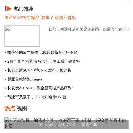
热门推荐
国产SUV中的“精品”要来了 价格不贵配
日前，网通社从相关渠道获悉，凯翼汽车旗下全新紧凑
▪
帕萨特的反向操作，2020款新车价格不降
▪
2月产量再为零 海马汽车：复工后产销量将
▪
长安全新SUV车型UNI-T发布，预计售
▪
起亚首款轿跑Stinger
▪
长安发布UNI-T！系全新高端产品序列“
▪
​魏建军又赢了，2020款“哈弗H6”首
热点
视图
1.5T发动机，油耗才6.9L，这国产车