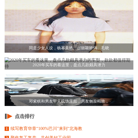
同是少女人设，杨幂美艳、赵丽颖娇俏、毛晓
2020年买车的看这里，盘点几款颇具潜力
邓紫棋和男友罕见机场露面，男友侧脸精致，
点击排行
续写教育华章“100%巴川”来到“北海教
1
聚焦复工复产，共创美好工业园
2