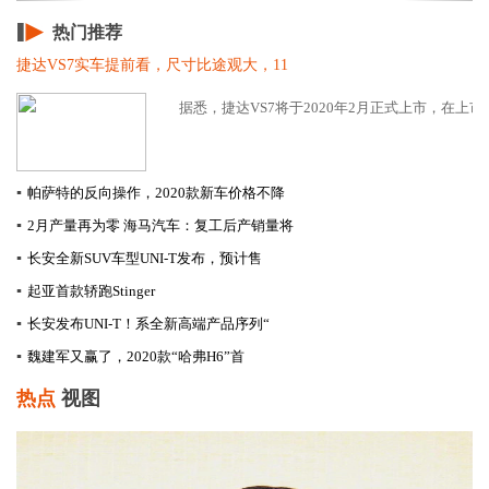
热门推荐
捷达VS7实车提前看，尺寸比途观大，11
据悉，捷达VS7将于2020年2月正式上市，在上市
▪
帕萨特的反向操作，2020款新车价格不降
▪
2月产量再为零 海马汽车：复工后产销量将
▪
长安全新SUV车型UNI-T发布，预计售
▪
起亚首款轿跑Stinger
▪
长安发布UNI-T！系全新高端产品序列“
▪
​魏建军又赢了，2020款“哈弗H6”首
热点
视图