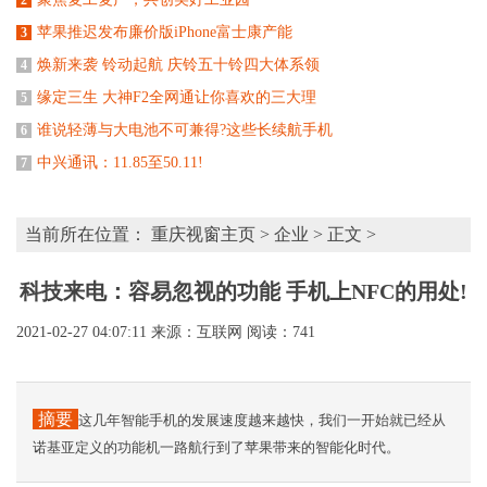
苹果推迟发布廉价版iPhone富士康产能
3
焕新来袭 铃动起航 庆铃五十铃四大体系领
4
缘定三生 大神F2全网通让你喜欢的三大理
5
谁说轻薄与大电池不可兼得?这些长续航手机
6
中兴通讯：11.85至50.11!
7
当前所在位置：
重庆视窗主页
>
企业
> 正文 >
科技来电：容易忽视的功能 手机上NFC的用处!
2021-02-27 04:07:11
来源：互联网
阅读：741
摘要
这几年智能手机的发展速度越来越快，我们一开始就已经从
诺基亚定义的功能机一路航行到了苹果带来的智能化时代。