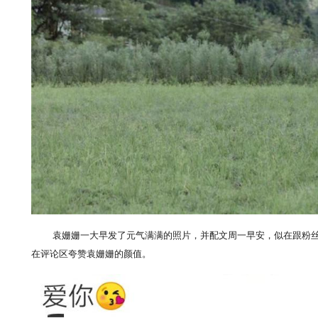
袁姗姗一大早发了元气满满的照片，并配文周一早安，似在跟粉
在评论区夸赞袁姗姗的颜值。