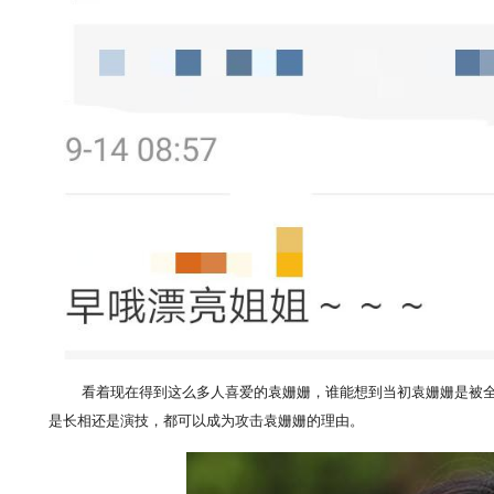
看着现在得到这么多人喜爱的袁姗姗，谁能想到当初袁姗姗是被
是长相还是演技，都可以成为攻击袁姗姗的理由。