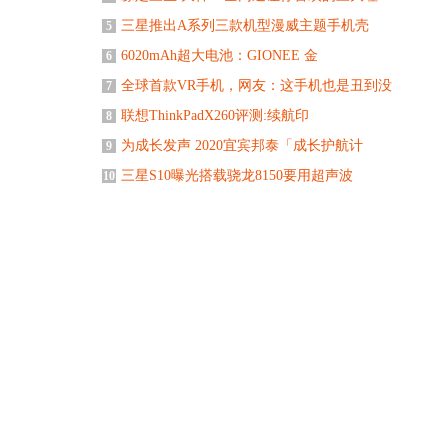
三星推出A系列三款机型漫威主题手机壳
5
6020mAh超大电池：GIONEE 金
6
全球首款VR手机，网友：这手机也是丑到没
7
联想ThinkPadX260评测:续航印
8
为成长发声 2020宜宾邦泰「成长护航计
9
三星S10曝光搭载骁龙8150要用超声波
10