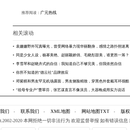
推荐阅读：
广元热线
相关滚动
▪
袁姗姗野外写真曝光，曾受网络暴力现华丽翻身，感情之路扑朔迷离
▪
同是少女人设，杨幂美艳、赵丽颖娇俏、毛晓彤甜美，谁更胜一筹？
▪
李雪琴和赵晓卉式的自信：我知道自己不够完美，但我依然自信
▪
你所不知道的“德云社”品牌效应
▪
邓紫棋和男友罕见机场露面，男友侧脸精致，穿黑色外套戴耳环很酷
▪
“祖母专业户”曹翠芬，张艺谋直言不像演员，大器晚成用实力说话
我们
联系我们
XML地图
网站地图
TXT
版权
-
-
-
-
ight.2002-2020 本网拒绝一切非法行为 欢迎监督举报 如有错误信