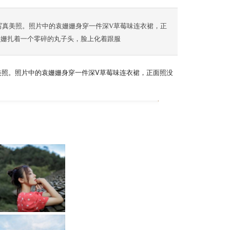
写真美照。照片中的袁姗姗身穿一件深V草莓味连衣裙，正
姗姗扎着一个零碎的丸子头，脸上化着跟服
美照。照片中的袁姗姗身穿一件深V草莓味连衣裙，正面照没