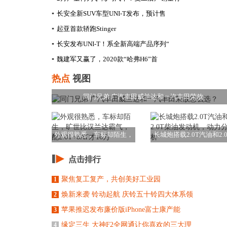
▪
长安全新SUV车型UNI-T发布，预计售
▪
起亚首款轿跑Stinger
▪
长安发布UNI-T！系全新高端产品序列“
▪
​魏建军又赢了，2020款“哈弗H6”首
热点
视图
同门兄弟 广汽丰田威兰达和一汽丰田荣放
外观很熟悉，车标却陌生，
长城炮搭载2.0T汽油和2.0
旷世比汉兰达霸气
柴油发动
点击排行
聚焦复工复产，共创美好工业园
1
焕新来袭 铃动起航 庆铃五十铃四大体系领
2
苹果推迟发布廉价版iPhone富士康产能
3
缘定三生 大神F2全网通让你喜欢的三大理
4