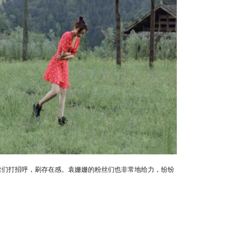
丝们打招呼，刷存在感。袁姗姗的粉丝们也非常地给力，纷纷