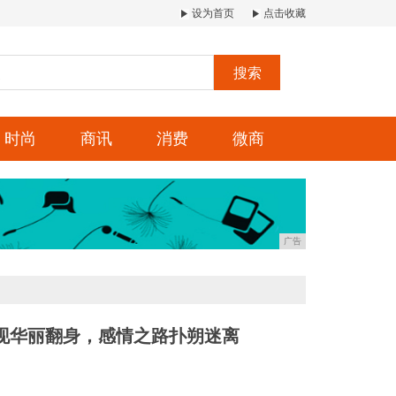
设为首页
点击收藏
搜索
时尚
商讯
消费
微商
广告
现华丽翻身，感情之路扑朔迷离